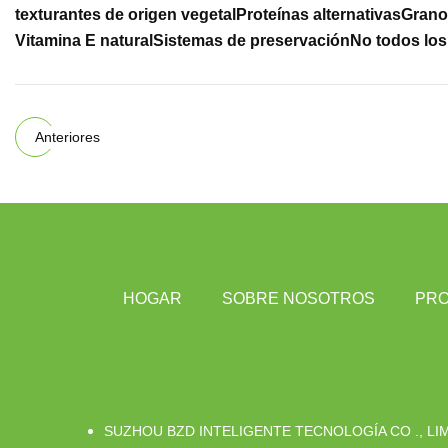
texturantes de origen vegetal
Proteínas alternativas
Grano
Vitamina E natural
Sistemas de preservación
No todos los
Anteriores
HOGAR
SOBRE NOSOTROS
PR
SUZHOU BZD INTELIGENTE TECNOLOGÍA CO ., LI