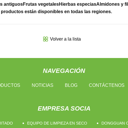
s antiguos
Frutas vegetales
Hierbas especias
Almidones y fi
 productos están disponibles en todas las regiones.
Volver a la lista
NAVEGACIÓN
ODUCTOS
NOTICIAS
BLOG
CONTÁCTENOS
EMPRESA SOCIA
MITADO
EQUIPO DE LIMPIEZA EN SECO
DONGGUAN OC