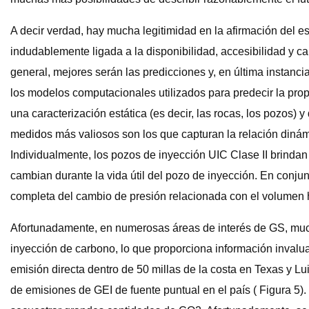
A decir verdad, hay mucha legitimidad en la afirmación del e
indudablemente ligada a la disponibilidad, accesibilidad y cal
general, mejores serán las predicciones y, en última instancia
los modelos computacionales utilizados para predecir la prop
una caracterización estática (es decir, las rocas, los pozos) y
medidos más valiosos son los que capturan la relación dinámi
Individualmente, los pozos de inyección UIC Clase II brinda
cambian durante la vida útil del pozo de inyección. En conjun
completa del cambio de presión relacionada con el volumen hi
Afortunadamente, en numerosas áreas de interés de GS, much
inyección de carbono, lo que proporciona información invaluab
emisión directa dentro de 50 millas de la costa en Texas y L
de emisiones de GEI de fuente puntual en el país ( Figura 5