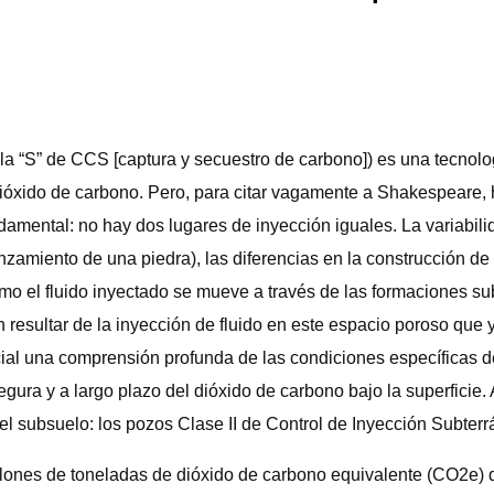
 la “S” de CCS [captura y secuestro de carbono]) es una tecnolo
dióxido de carbono. Pero, para citar vagamente a Shakespeare,
amental: no hay dos lugares de inyección iguales. La variabilid
amiento de una piedra), las diferencias en la construcción de 
o el fluido inyectado se mueve a través de las formaciones sub
n resultar de la inyección de fluido en este espacio poroso qu
al una comprensión profunda de las condiciones específicas del 
n segura y a largo plazo del dióxido de carbono bajo la superfic
el subsuelo: los pozos Clase II de Control de Inyección Subterr
illones de toneladas de dióxido de carbono equivalente (CO2e)