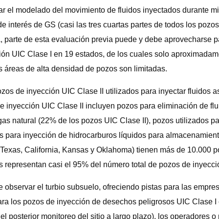
dar el modelado del movimiento de fluidos inyectados durante 
e interés de GS (casi las tres cuartas partes de todos los poz
a, parte de esta evaluación previa puede y debe aprovecharse par
ón UIC Clase I en 19 estados, de los cuales solo aproximada
as áreas de alta densidad de pozos son limitadas.
zos de inyección UIC Clase II utilizados para inyectar fluidos 
 inyección UIC Clase II incluyen pozos para eliminación de fluid
s natural (22% de los pozos UIC Clase II), pozos utilizados p
os para inyección de hidrocarburos líquidos para almacenamient
 (Texas, California, Kansas y Oklahoma) tienen más de 10.000 p
s representan casi el 95% del número total de pozos de inyecció
 observar el turbio subsuelo, ofreciendo pistas para las empre
ara los pozos de inyección de desechos peligrosos UIC Clase I 
y el posterior monitoreo del sitio a largo plazo), los operadores