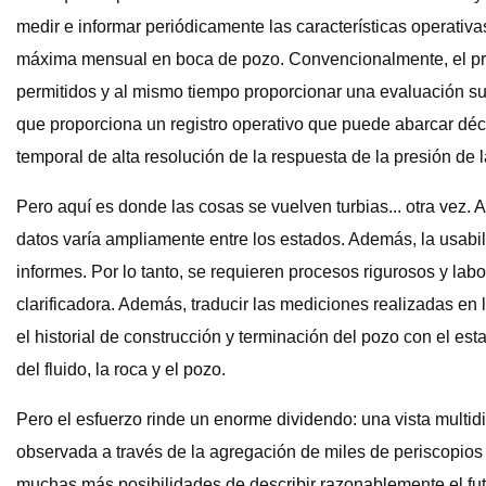
medir e informar periódicamente las características operati
máxima mensual en boca de pozo. Convencionalmente, el propó
permitidos y al mismo tiempo proporcionar una evaluación s
que proporciona un registro operativo que puede abarcar déc
temporal de alta resolución de la respuesta de la presión de 
Pero aquí es donde las cosas se vuelven turbias... otra vez.
datos varía ampliamente entre los estados. Además, la usabi
informes. Por lo tanto, se requieren procesos rigurosos y lab
clarificadora. Además, traducir las mediciones realizadas en
el historial de construcción y terminación del pozo con el e
del fluido, la roca y el pozo.
Pero el esfuerzo rinde un enorme dividendo: una vista multid
observada a través de la agregación de miles de periscopios s
muchas más posibilidades de describir razonablemente el fut