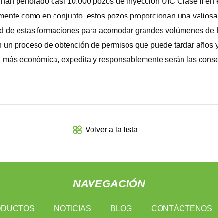
an perforado casi 10.000 pozos de inyección UIC Clase II en es
ente como en conjunto, estos pozos proporcionan una valiosa fu
idad de estas formaciones para acomodar grandes volúmenes de 
on un proceso de obtención de permisos que puede tardar años 
más económica, expedita y responsablemente serán las consecue
Volver a la lista
NAVEGACIÓN
ODUCTOS
NOTICIAS
BLOG
CONTÁCTENOS