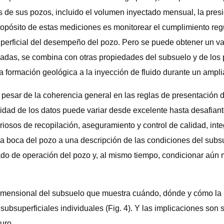
vas de sus pozos, incluido el volumen inyectado mensual, la pre
sito de estas mediciones es monitorear el cumplimiento regula
uperficial del desempeño del pozo. Pero se puede obtener un v
adas, se combina con otras propiedades del subsuelo y de los 
la formación geológica a la inyección de fluido durante un ampl
 A pesar de la coherencia general en las reglas de presentación
lidad de los datos puede variar desde excelente hasta desafiant
oriosos de recopilación, aseguramiento y control de calidad, int
 la boca del pozo a una descripción de las condiciones del subs
stado de operación del pozo y, al mismo tiempo, condicionar aún
imensional del subsuelo que muestra cuándo, dónde y cómo la in
ubsuperficiales individuales (Fig. 4). Y las implicaciones son s
uro.