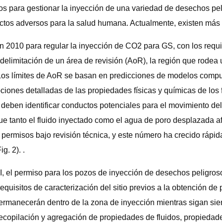
os para gestionar la inyección de una variedad de desechos peli
ctos adversos para la salud humana. Actualmente, existen más 
en 2010 para regular la inyección de CO2 para GS, con los requ
 delimitación de un área de revisión (AoR), la región que rodea
Los límites de AoR se basan en predicciones de modelos comput
ones detalladas de las propiedades físicas y químicas de los fl
deben identificar conductos potenciales para el movimiento del 
ue tanto el fluido inyectado como el agua de poro desplazada a
 permisos bajo revisión técnica, y este número ha crecido ráp
g. 2). .
, el permiso para los pozos de inyección de desechos peligroso
requisitos de caracterización del sitio previos a la obtención 
ermanecerán dentro de la zona de inyección mientras sigan sie
 recopilación y agregación de propiedades de fluidos, propiedad