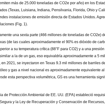
ue emiten más de 25.000 toneladas de CO2e por año) en los Est
os (Texas, Luisiana, Indiana, Pensilvania, Florida, Ohio y Cal
ndes instalaciones de emisión directa de Estados Unidos. Agregu
aciones (Fig. 1).
amente una sexta parte (466 millones de toneladas de CO2e) de
 Texas (de las cuales aproximadamente el 90% es dióxido de ca
superior a su temperatura crítica (88°F para CO2) y a una presió
 similar a la de un gas, eso equivaldría aproximadamente a 5 m
e, en 2021, se inyectaron en Texas 9.3 mil millones de barriles
tróleo y gas a nivel nacional es aproximadamente equivalente 
e esta perspectiva volumétrica, GS es una herramienta signific
ia de Protección Ambiental de EE. UU. (EPA) estableció requisi
Segura y la Ley de Recuperación y Conservación de Recursos, p