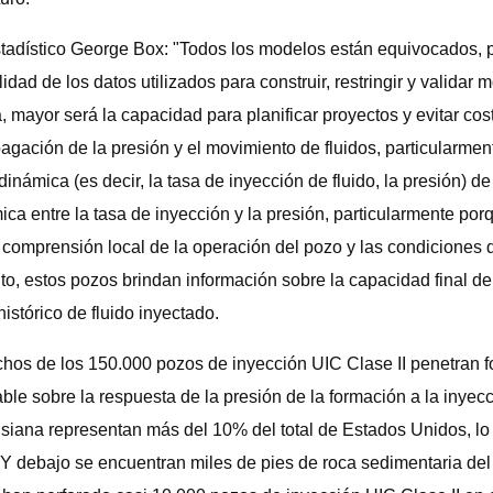
stadístico George Box: "Todos los modelos están equivocados, pe
idad de los datos utilizados para construir, restringir y valida
, mayor será la capacidad para planificar proyectos y evitar cos
agación de la presión y el movimiento de fluidos, particularme
 dinámica (es decir, la tasa de inyección de fluido, la presión) de
ca entre la tasa de inyección y la presión, particularmente por
n comprensión local de la operación del pozo y las condiciones
to, estos pozos brindan información sobre la capacidad final de 
stórico de fluido inyectado.
os de los 150.000 pozos de inyección UIC Clase II penetran f
le sobre la respuesta de la presión de la formación a la inyecc
uisiana representan más del 10% del total de Estados Unidos, l
). Y debajo se encuentran miles de pies de roca sedimentaria 