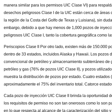
manera similar para los permisos UIC Clase VI) para respal
desechos peligrosos Clase I de la UIC están cerca de áreas d
la región de la Costa del Golfo de Texas y Luisiana), sin dud
embargo, debido a que hay menos de 1,000 pozos de inyecci
peligrosos UIC Clase I, tanto la cobertura geográfica como l
Periscopios Clase II Por otro lado, existen más de 150.000 po
dentro de 33 estados, incluidos Alaska y Hawaii. Los pozos de
convencional de petróleo y almacenamiento subterráneo de ga
petróleo y gas (76% de pozos UIC Clase II), y pozos utilizad
muestra la distribución de pozos por estado. Cuatro estados
aproximadamente el 75% del inventario total. Catorce estado
Cada pozo de inyección UIC Clase II brinda la oportunidad de
los requisitos de permiso no son tan onerosos como lo son p
en lo que respecta al alcance de la caracterización del sitio 