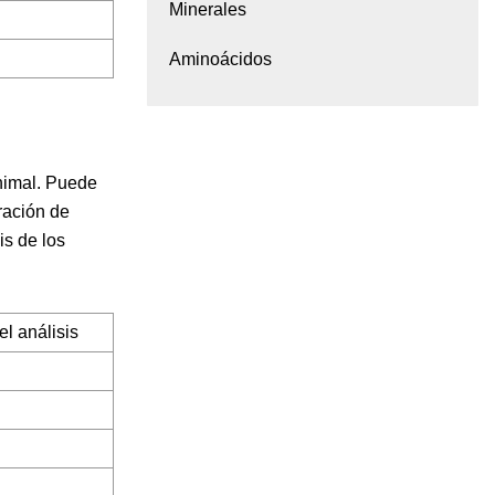
Minerales
Aminoácidos
animal. Puede
ración de
is de los
l análisis