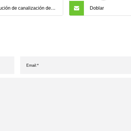
ución de canalización de
Doblar
ra para bandeja de cables
plástico PVC