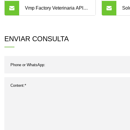
Vmp Factory Veterinaria API
Sol
Anti
fib
de 
ENVIAR CONSULTA