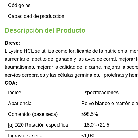
Código hs
Capacidad de producción
Descripción del Producto
Breve:
L Lysine HCL se utiliza como fortificante de la nutrición ali
aumentar el apetito del ganado y las aves de corral, mejorar
traumatismos, mejorar la calidad de la carne, mejorar la secre
nervios cerebrales y las células germinales. , proteínas y he
COA:
Índice
Especificaciones
Apariencia
Polvo blanco o marrón clar
Contenido (base seca)
≥98,5%
[α] D20 Rotación específica
+18,0°-+21,5°
Ingravidez seca
≤1,0%